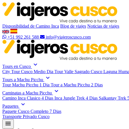
Disponibilidad de Camino Inca
Blog de viajes
Noticias de viajes
+51 992 261 588
info@viajeroscusco.com
expand_more
Tours en Cusco
City Tour Cusco Medio Dia
Tour Valle Sagrado Cusco
Laguna Huma
expand_more
Tours a Machu Picchu
Tour Machu Picchu 1 Dia
Tour a Machu Picchu 2 Dias
expand_more
Caminatas a Machu Picchu
Camino Inca Clasico 4 Dias
Inca Jungle Trek 4 Dias
Salkantay Trek 
expand_more
Paquetes
Paquete Cusco Completo 7 Dias
Transporte Privado Cusco
menu