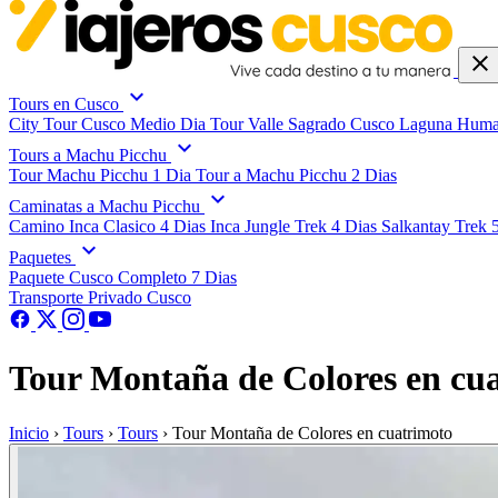
close
expand_more
Tours en Cusco
City Tour Cusco Medio Dia
Tour Valle Sagrado Cusco
Laguna Huma
expand_more
Tours a Machu Picchu
Tour Machu Picchu 1 Dia
Tour a Machu Picchu 2 Dias
expand_more
Caminatas a Machu Picchu
Camino Inca Clasico 4 Dias
Inca Jungle Trek 4 Dias
Salkantay Trek 
expand_more
Paquetes
Paquete Cusco Completo 7 Dias
Transporte Privado Cusco
Tour Montaña de Colores en cu
Inicio
›
Tours
›
Tours
›
Tour Montaña de Colores en cuatrimoto