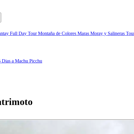
ntay Full Day
Tour Montaña de Colores
Maras Moray y Salineras
Tou
5 Dias a Machu Picchu
atrimoto