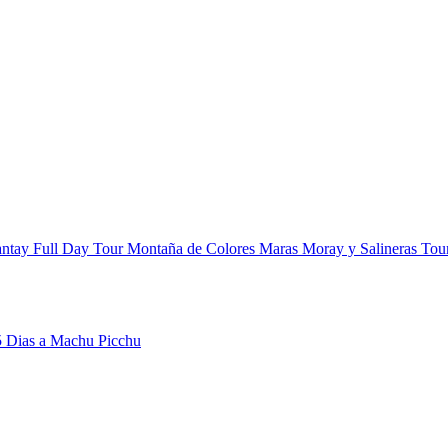
ntay Full Day
Tour Montaña de Colores
Maras Moray y Salineras
Tou
5 Dias a Machu Picchu