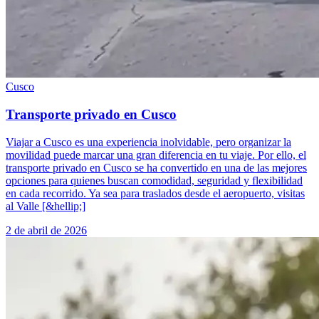
Cusco
Transporte privado en Cusco
Viajar a Cusco es una experiencia inolvidable, pero organizar la
movilidad puede marcar una gran diferencia en tu viaje. Por ello, el
transporte privado en Cusco se ha convertido en una de las mejores
opciones para quienes buscan comodidad, seguridad y flexibilidad
en cada recorrido. Ya sea para traslados desde el aeropuerto, visitas
al Valle [&hellip;]
2 de abril de 2026