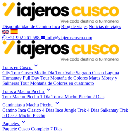
Disponibilidad de Camino Inca
Blog de viajes
Noticias de viajes
+51 992 261 588
info@viajeroscusco.com
expand_more
Tours en Cusco
City Tour Cusco Medio Dia
Tour Valle Sagrado Cusco
Laguna
Humantay Full Day
Tour Montaña de Colores
Maras Moray y
Salineras
Tour Montaña de Colores en cuatrimoto
expand_more
Tours a Machu Picchu
Tour Machu Picchu 1 Dia
Tour a Machu Picchu 2 Dias
expand_more
Caminatas a Machu Picchu
Camino Inca Clasico 4 Dias
Inca Jungle Trek 4 Dias
Salkantay Trek
5 Dias a Machu Picchu
expand_more
Paquetes
Paquete Cusco Completo 7 Dias