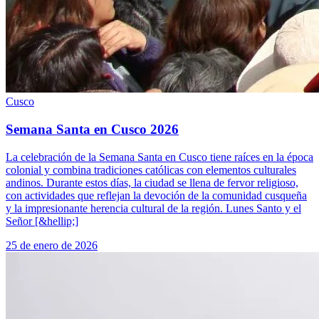
Cusco
Semana Santa en Cusco 2026
La celebración de la Semana Santa en Cusco tiene raíces en la época
colonial y combina tradiciones católicas con elementos culturales
andinos. Durante estos días, la ciudad se llena de fervor religioso,
con actividades que reflejan la devoción de la comunidad cusqueña
y la impresionante herencia cultural de la región. Lunes Santo y el
Señor [&hellip;]
25 de enero de 2026