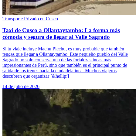
Transporte Privado en Cusco
Taxi de Cusco a Ollantaytambo: La forma más
cómoda y segura de llegar al Valle Sagrado
Si tu viaje incluye Machu Picchu, es muy probable que también
tengas que llegar a Ollantaytambo. Este pequeño pueblo del Valle
Sagrado no solo conserva una de las fortalezas incas más
impresionantes de Perú, sino que también es el principal punto de
salida de los trenes hacia la ciudadela inca. Muchos viajeros
descubren que organizar [&hellip;]
14 de julio de 2026