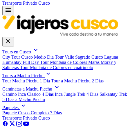
Transporte Privado Cusco
menu
close
expand_more
Tours en Cusco
City Tour Cusco Medio Dia
Tour Valle Sagrado Cusco
Laguna
Humantay Full Day
Tour Montaña de Colores
Maras Moray y
Salineras
Tour Montaña de Colores en cuatrimoto
expand_more
Tours a Machu Picchu
Tour Machu Picchu 1 Dia
Tour a Machu Picchu 2 Dias
expand_more
Caminatas a Machu Picchu
Camino Inca Clasico 4 Dias
Inca Jungle Trek 4 Dias
Salkantay Trek
5 Dias a Machu Picchu
expand_more
Paquetes
Paquete Cusco Completo 7 Dias
Transporte Privado Cusco