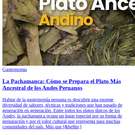
Gastronomia
La Pachamanca: Cómo se Prepara el Plato Más
Ancestral de los Andes Peruanos
Hablar de la gastronomía peruana es descubrir una enorme
diversidad de sabores, técnicas y tradiciones que han pasado de
generación en generación. Entre todos los platos típicos de los
Andes, la pachamanca ocupa un lugar especial por su forma de
preparación y por el valor cultural que representa para muchas
comunidades del país. Más que [&hellip;]