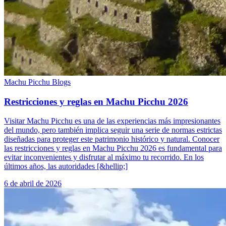
Machu Picchu Blogs
Restricciones y reglas en Machu Picchu 2026
Visitar Machu Picchu es una de las experiencias más impresionantes
del mundo, pero también implica seguir una serie de normas estrictas
diseñadas para proteger este patrimonio histórico y natural. Conocer
las restricciones y reglas en Machu Picchu 2026 es fundamental para
evitar inconvenientes y disfrutar al máximo tu recorrido. En los
últimos años, las autoridades [&hellip;]
6 de abril de 2026