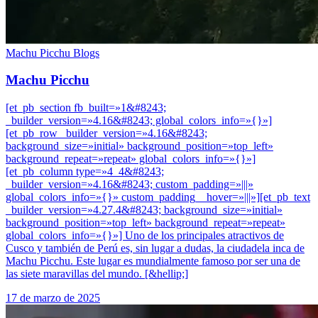
Machu Picchu Blogs
Machu Picchu
[et_pb_section fb_built=»1&#8243;
_builder_version=»4.16&#8243; global_colors_info=»{}»]
[et_pb_row _builder_version=»4.16&#8243;
background_size=»initial» background_position=»top_left»
background_repeat=»repeat» global_colors_info=»{}»]
[et_pb_column type=»4_4&#8243;
_builder_version=»4.16&#8243; custom_padding=»|||»
global_colors_info=»{}» custom_padding__hover=»|||»][et_pb_text
_builder_version=»4.27.4&#8243; background_size=»initial»
background_position=»top_left» background_repeat=»repeat»
global_colors_info=»{}»] Uno de los principales atractivos de
Cusco y también de Perú es, sin lugar a dudas, la ciudadela inca de
Machu Picchu. Este lugar es mundialmente famoso por ser una de
las siete maravillas del mundo. [&hellip;]
17 de marzo de 2025