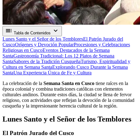
toc
expand_more
Tabla de Contenidos
Lunes Santo y el Señor de los Temblores
El Patrón Jurado del
Cusco
Orígenes y Devoción Popular
Procesiones y Celebraciones
Religiosas en Cusco
Eventos Destacados de la Semana
Santa
Gastronomía Tradicional: Los 12 Platos de Semana
Santa
Sabores de la Tradición Cusqueña
Turismo, Espiritualidad y
Cultura en Semana Santa
Explorando Cusco Durante la Semana
Santa
Una Experiencia Única de Fe y Cultura
La celebración de la
Semana Santa en Cusco
tiene raíces en la
época colonial y combina tradiciones católicas con elementos
culturales andinos. Durante estos días, la ciudad se llena de fervor
religioso, con actividades que reflejan la devoción de la comunidad
cusqueña y la impresionante herencia cultural de la región.
Lunes Santo y el Señor de los Temblores
El Patrón Jurado del Cusco