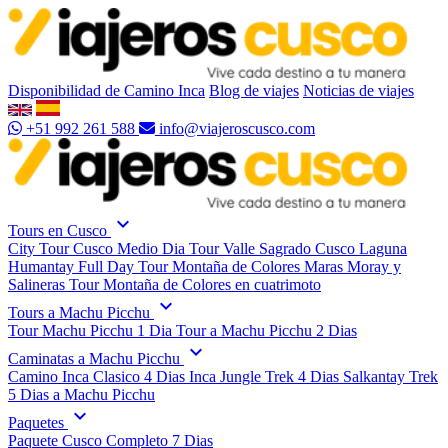
Disponibilidad de Camino Inca
Blog de viajes
Noticias de viajes
+51 992 261 588
info@viajeroscusco.com
expand_more
Tours en Cusco
City Tour Cusco Medio Dia
Tour Valle Sagrado Cusco
Laguna
Humantay Full Day
Tour Montaña de Colores
Maras Moray y
Salineras
Tour Montaña de Colores en cuatrimoto
expand_more
Tours a Machu Picchu
Tour Machu Picchu 1 Dia
Tour a Machu Picchu 2 Dias
expand_more
Caminatas a Machu Picchu
Camino Inca Clasico 4 Dias
Inca Jungle Trek 4 Dias
Salkantay Trek
5 Dias a Machu Picchu
expand_more
Paquetes
Paquete Cusco Completo 7 Dias