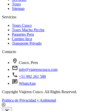
Tours
Sitemap
Servicios
Tours Cusco
Tours Machu Picchu
Paquetes Peru
Camino Inca
Transporte Privado
Contacto
location_on
Cusco, Peru
mail
info@viajeroscusco.com
call
+51 992 261 588
chat
WhatsApp
Copyright Viajeros Cusco. All Rights Reserved.
Politica de Privacidad y Ambiental
close