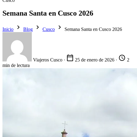
Cusco
Semana Santa en Cusco 2026
chevron_right
chevron_right
chevron_right
Inicio
Blog
Cusco
Semana Santa en Cusco 2026
calendar_today
schedule
Viajeros Cusco
·
25 de enero de 2026
·
2
min de lectura