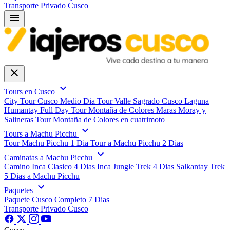
Transporte Privado Cusco
menu
close
expand_more
Tours en Cusco
City Tour Cusco Medio Dia
Tour Valle Sagrado Cusco
Laguna
Humantay Full Day
Tour Montaña de Colores
Maras Moray y
Salineras
Tour Montaña de Colores en cuatrimoto
expand_more
Tours a Machu Picchu
Tour Machu Picchu 1 Dia
Tour a Machu Picchu 2 Dias
expand_more
Caminatas a Machu Picchu
Camino Inca Clasico 4 Dias
Inca Jungle Trek 4 Dias
Salkantay Trek
5 Dias a Machu Picchu
expand_more
Paquetes
Paquete Cusco Completo 7 Dias
Transporte Privado Cusco