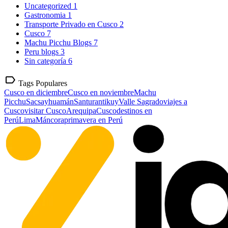
Uncategorized
1
Gastronomia
1
Transporte Privado en Cusco
2
Cusco
7
Machu Picchu Blogs
7
Peru blogs
3
Sin categoría
6
label
Tags Populares
Cusco en diciembre
Cusco en noviembre
Machu
Picchu
Sacsayhuamán
Santurantikuy
Valle Sagrado
viajes a
Cusco
visitar Cusco
Arequipa
Cusco
destinos en
Perú
Lima
Máncora
primavera en Perú