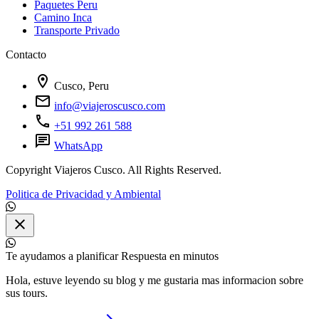
Paquetes Peru
Camino Inca
Transporte Privado
Contacto
location_on
Cusco, Peru
mail
info@viajeroscusco.com
call
+51 992 261 588
chat
WhatsApp
Copyright Viajeros Cusco. All Rights Reserved.
Politica de Privacidad y Ambiental
close
Te ayudamos a planificar
Respuesta en minutos
Hola, estuve leyendo su blog y me gustaria mas informacion sobre
sus tours.