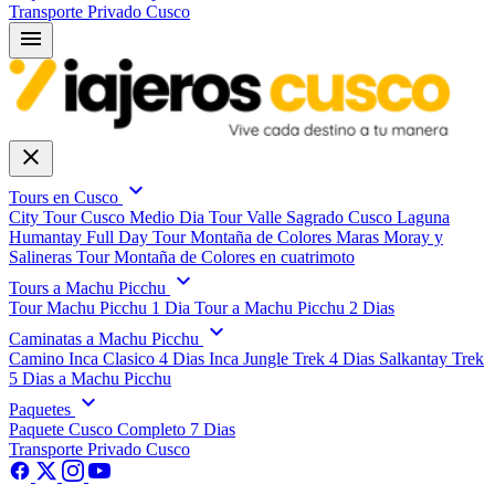
Transporte Privado Cusco
menu
close
expand_more
Tours en Cusco
City Tour Cusco Medio Dia
Tour Valle Sagrado Cusco
Laguna
Humantay Full Day
Tour Montaña de Colores
Maras Moray y
Salineras
Tour Montaña de Colores en cuatrimoto
expand_more
Tours a Machu Picchu
Tour Machu Picchu 1 Dia
Tour a Machu Picchu 2 Dias
expand_more
Caminatas a Machu Picchu
Camino Inca Clasico 4 Dias
Inca Jungle Trek 4 Dias
Salkantay Trek
5 Dias a Machu Picchu
expand_more
Paquetes
Paquete Cusco Completo 7 Dias
Transporte Privado Cusco