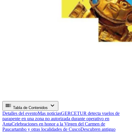
toc
expand_more
Tabla de Contenidos
Detalles del evento
Mas noticias
GERCETUR detecta vuelos de
parapente en una zona no autorizada durante operativo en
Anta
Celebraciones en honor a la Virgen del Carmen de
Paucartambo y otras localidades de Cusco
Descubren antiguo