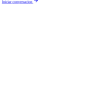
arrow_forward
Iniciar conversacion