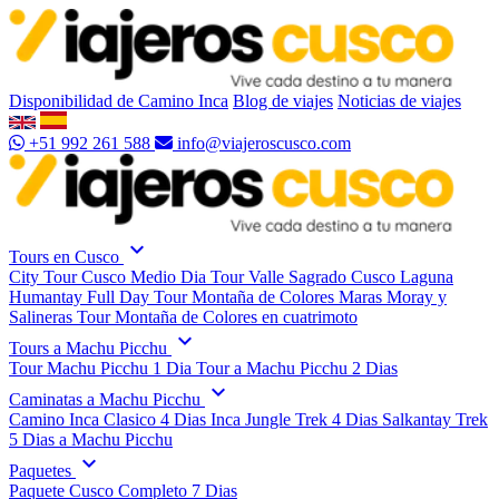
Disponibilidad de Camino Inca
Blog de viajes
Noticias de viajes
+51 992 261 588
info@viajeroscusco.com
expand_more
Tours en Cusco
City Tour Cusco Medio Dia
Tour Valle Sagrado Cusco
Laguna
Humantay Full Day
Tour Montaña de Colores
Maras Moray y
Salineras
Tour Montaña de Colores en cuatrimoto
expand_more
Tours a Machu Picchu
Tour Machu Picchu 1 Dia
Tour a Machu Picchu 2 Dias
expand_more
Caminatas a Machu Picchu
Camino Inca Clasico 4 Dias
Inca Jungle Trek 4 Dias
Salkantay Trek
5 Dias a Machu Picchu
expand_more
Paquetes
Paquete Cusco Completo 7 Dias