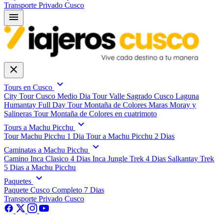
Transporte Privado Cusco
menu
close
expand_more
Tours en Cusco
City Tour Cusco Medio Dia
Tour Valle Sagrado Cusco
Laguna
Humantay Full Day
Tour Montaña de Colores
Maras Moray y
Salineras
Tour Montaña de Colores en cuatrimoto
expand_more
Tours a Machu Picchu
Tour Machu Picchu 1 Dia
Tour a Machu Picchu 2 Dias
expand_more
Caminatas a Machu Picchu
Camino Inca Clasico 4 Dias
Inca Jungle Trek 4 Dias
Salkantay Trek
5 Dias a Machu Picchu
expand_more
Paquetes
Paquete Cusco Completo 7 Dias
Transporte Privado Cusco