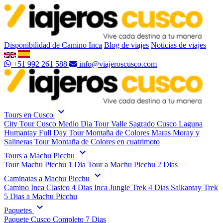
Disponibilidad de Camino Inca
Blog de viajes
Noticias de viajes
+51 992 261 588
info@viajeroscusco.com
expand_more
Tours en Cusco
City Tour Cusco Medio Dia
Tour Valle Sagrado Cusco
Laguna
Humantay Full Day
Tour Montaña de Colores
Maras Moray y
Salineras
Tour Montaña de Colores en cuatrimoto
expand_more
Tours a Machu Picchu
Tour Machu Picchu 1 Dia
Tour a Machu Picchu 2 Dias
expand_more
Caminatas a Machu Picchu
Camino Inca Clasico 4 Dias
Inca Jungle Trek 4 Dias
Salkantay Trek
5 Dias a Machu Picchu
expand_more
Paquetes
Paquete Cusco Completo 7 Dias