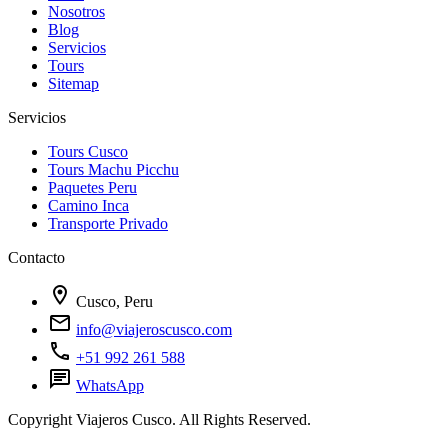
Nosotros
Blog
Servicios
Tours
Sitemap
Servicios
Tours Cusco
Tours Machu Picchu
Paquetes Peru
Camino Inca
Transporte Privado
Contacto
location_on
Cusco, Peru
mail
info@viajeroscusco.com
call
+51 992 261 588
chat
WhatsApp
Copyright Viajeros Cusco. All Rights Reserved.