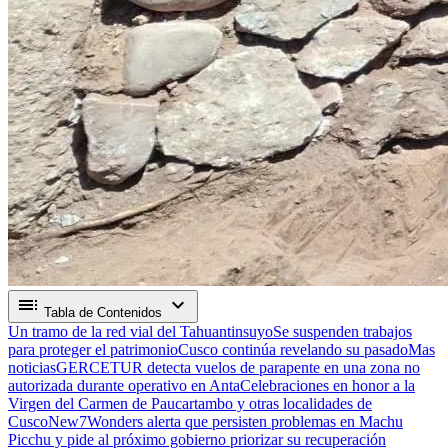
toc
expand_more
Tabla de Contenidos
Un tramo de la red vial del Tahuantinsuyo
Se suspenden trabajos
para proteger el patrimonio
Cusco continúa revelando su pasado
Mas
noticias
GERCETUR detecta vuelos de parapente en una zona no
autorizada durante operativo en Anta
Celebraciones en honor a la
Virgen del Carmen de Paucartambo y otras localidades de
Cusco
New7Wonders alerta que persisten problemas en Machu
Picchu y pide al próximo gobierno priorizar su recuperación