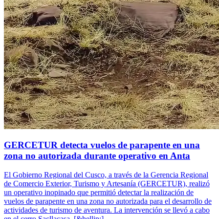
GERCETUR detecta vuelos de parapente en una
zona no autorizada durante operativo en Anta
El Gobierno Regional del Cusco, a través de la Gerencia Regional
de Comercio Exterior, Turismo y Artesanía (GERCETUR), realizó
un operativo inopinado que permitió detectar la realización de
vuelos de parapente en una zona no autorizada para el desarrollo de
actividades de turismo de aventura. La intervención se llevó a cabo
en el cerro Sacllacasa, [&hellip;]