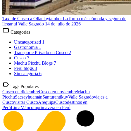
Taxi de Cusco a Ollantaytambo: La forma más cómoda y segura de
llegar al Valle Sagrado
14 de julio de 2026
folder_open
Categorías
Uncategorized
1
Gastronomia
1
Transporte Privado en Cusco
2
Cusco
7
Machu Picchu Blogs
7
Peru blogs
3
Sin categoría
6
label
Tags Populares
Cusco en diciembre
Cusco en noviembre
Machu
Picchu
Sacsayhuamán
Santurantikuy
Valle Sagrado
viajes a
Cusco
visitar Cusco
Arequipa
Cusco
destinos en
Perú
Lima
Máncora
primavera en Perú