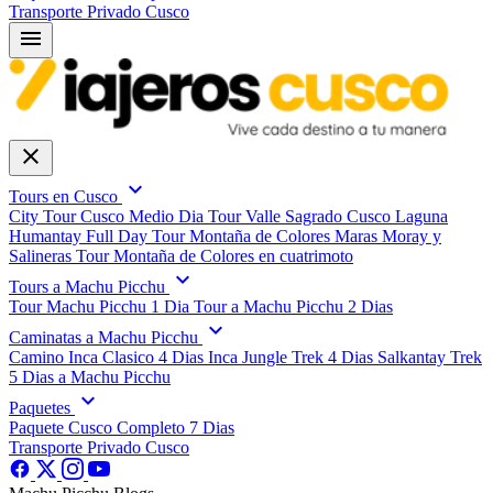
Transporte Privado Cusco
menu
close
expand_more
Tours en Cusco
City Tour Cusco Medio Dia
Tour Valle Sagrado Cusco
Laguna
Humantay Full Day
Tour Montaña de Colores
Maras Moray y
Salineras
Tour Montaña de Colores en cuatrimoto
expand_more
Tours a Machu Picchu
Tour Machu Picchu 1 Dia
Tour a Machu Picchu 2 Dias
expand_more
Caminatas a Machu Picchu
Camino Inca Clasico 4 Dias
Inca Jungle Trek 4 Dias
Salkantay Trek
5 Dias a Machu Picchu
expand_more
Paquetes
Paquete Cusco Completo 7 Dias
Transporte Privado Cusco