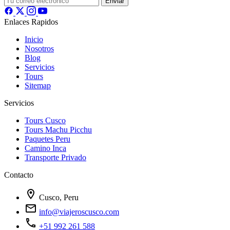
Enviar
Enlaces Rapidos
Inicio
Nosotros
Blog
Servicios
Tours
Sitemap
Servicios
Tours Cusco
Tours Machu Picchu
Paquetes Peru
Camino Inca
Transporte Privado
Contacto
location_on
Cusco, Peru
mail
info@viajeroscusco.com
call
+51 992 261 588