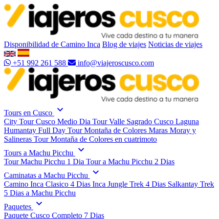
Disponibilidad de Camino Inca
Blog de viajes
Noticias de viajes
+51 992 261 588
info@viajeroscusco.com
expand_more
Tours en Cusco
City Tour Cusco Medio Dia
Tour Valle Sagrado Cusco
Laguna
Humantay Full Day
Tour Montaña de Colores
Maras Moray y
Salineras
Tour Montaña de Colores en cuatrimoto
expand_more
Tours a Machu Picchu
Tour Machu Picchu 1 Dia
Tour a Machu Picchu 2 Dias
expand_more
Caminatas a Machu Picchu
Camino Inca Clasico 4 Dias
Inca Jungle Trek 4 Dias
Salkantay Trek
5 Dias a Machu Picchu
expand_more
Paquetes
Paquete Cusco Completo 7 Dias