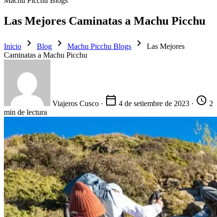
Machu Picchu Blogs
Las Mejores Caminatas a Machu Picchu
chevron_right
chevron_right
chevron_right
Inicio
Blog
Machu Picchu Blogs
Las Mejores
Caminatas a Machu Picchu
calendar_today
schedule
Viajeros Cusco
·
4 de setiembre de 2023
·
2
min de lectura