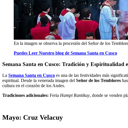
En la imagen se observa la procesión del Señor de los Temblore
Puedes Leer Nuestro blog de Semana Santa en Cusco
Semana Santa en Cusco: Tradición y Espiritualidad 
La
Semana Santa en Cusco
es una de las festividades más significa
espiritual. Desde la venerada imagen del
Señor de los Temblores
hast
cultura en el corazón de los Andes.
Tradiciones adicionales:
Feria
Hampi Rantikuy
, donde se venden pl
Mayo: Cruz Velacuy