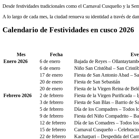
Desde festividades tradicionales como el Carnaval Cusqueño y la Seman
A lo largo de cada mes, la ciudad renueva su identidad a través de dan
Calendario de Festividades en cusco 2026
Mes
Fecha
Eve
Enero 2026
6 de enero
Bajada de Reyes – Ollantaytamb
6 de enero
Niño San Cristóbal – San Cristób
17 de enero
Fiesta de San Antonio Abad – Sa
20 de enero
Fiesta de San Sebastián
20 de enero
Fiesta de la Virgen Reina de Bel
Febrero 2026
2 de febrero
Fiesta de la Virgen Purificada – 
3 de febrero
Fiesta de San Blas – Barrio de S
5 de febrero
Día de los Compadres – Todos lo
9 de febrero
Fiesta del Niño Compadrito – Ba
12 de febrero
Día de las Comadres – Todos los
15 de febrero
Carnaval Cusqueño – Celebracion
22 de febrero
Kacharpari – Despedida del Car