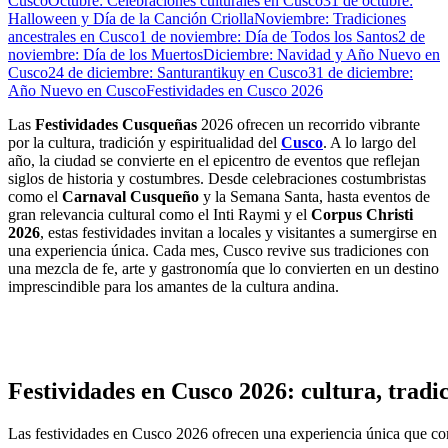
Cusco
Octubre: Celebraciones culturales en Cusco
31 de octubre:
Halloween y Día de la Canción Criolla
Noviembre: Tradiciones
ancestrales en Cusco
1 de noviembre: Día de Todos los Santos
2 de
noviembre: Día de los Muertos
Diciembre: Navidad y Año Nuevo en
Cusco
24 de diciembre: Santurantikuy en Cusco
31 de diciembre:
Año Nuevo en Cusco
Festividades en Cusco 2026
Las
Festividades Cusqueñas
2026 ofrecen un recorrido vibrante
por la cultura, tradición y espiritualidad del
Cusco
. A lo largo del
año, la ciudad se convierte en el epicentro de eventos que reflejan
siglos de historia y costumbres. Desde celebraciones costumbristas
como el
Carnaval Cusqueño
y la Semana Santa, hasta eventos de
gran relevancia cultural como el Inti Raymi y el
Corpus Christi
2026
, estas festividades invitan a locales y visitantes a sumergirse en
una experiencia única. Cada mes, Cusco revive sus tradiciones con
una mezcla de fe, arte y gastronomía que lo convierten en un destino
imprescindible para los amantes de la cultura andina.
Festividades en Cusco 2026: cultura, tradi
Las festividades en Cusco 2026 ofrecen una experiencia única que combi