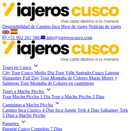
Disponibilidad de Camino Inca
Blog de viajes
Noticias de viajes
+51 992 261 588
info@viajeroscusco.com
expand_more
Tours en Cusco
City Tour Cusco Medio Dia
Tour Valle Sagrado Cusco
Laguna
Humantay Full Day
Tour Montaña de Colores
Maras Moray y
Salineras
Tour Montaña de Colores en cuatrimoto
expand_more
Tours a Machu Picchu
Tour Machu Picchu 1 Dia
Tour a Machu Picchu 2 Dias
expand_more
Caminatas a Machu Picchu
Camino Inca Clasico 4 Dias
Inca Jungle Trek 4 Dias
Salkantay Trek
5 Dias a Machu Picchu
expand_more
Paquetes
Paquete Cusco Completo 7 Dias