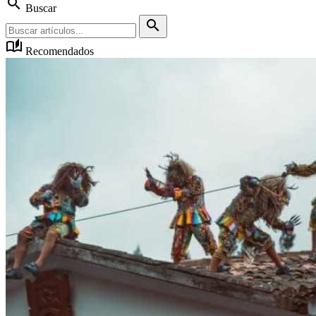
search
Buscar
search
auto_stories
Recomendados