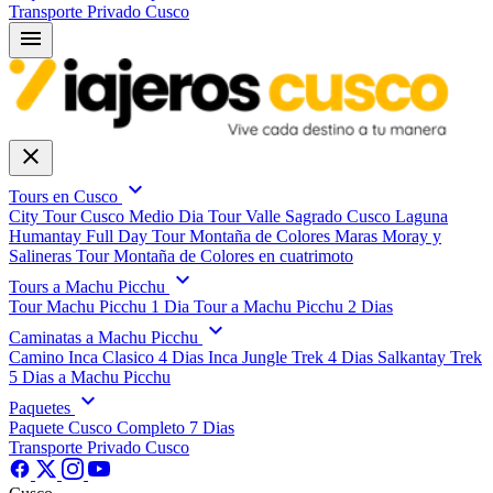
Transporte Privado Cusco
menu
close
expand_more
Tours en Cusco
City Tour Cusco Medio Dia
Tour Valle Sagrado Cusco
Laguna
Humantay Full Day
Tour Montaña de Colores
Maras Moray y
Salineras
Tour Montaña de Colores en cuatrimoto
expand_more
Tours a Machu Picchu
Tour Machu Picchu 1 Dia
Tour a Machu Picchu 2 Dias
expand_more
Caminatas a Machu Picchu
Camino Inca Clasico 4 Dias
Inca Jungle Trek 4 Dias
Salkantay Trek
5 Dias a Machu Picchu
expand_more
Paquetes
Paquete Cusco Completo 7 Dias
Transporte Privado Cusco