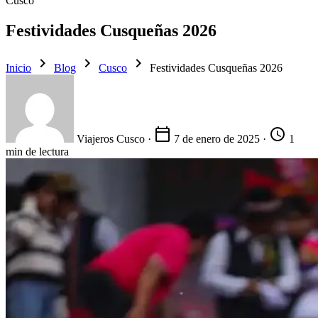
Cusco
Festividades Cusqueñas 2026
chevron_right
chevron_right
chevron_right
Inicio
Blog
Cusco
Festividades Cusqueñas 2026
calendar_today
schedule
Viajeros Cusco
·
7 de enero de 2025
·
1
min de lectura