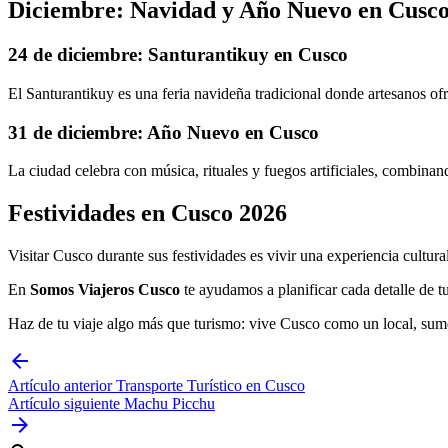
Diciembre: Navidad y Año Nuevo en Cusc
24 de diciembre: Santurantikuy en Cusco
El Santurantikuy es una feria navideña tradicional donde artesanos ofr
31 de diciembre: Año Nuevo en Cusco
La ciudad celebra con música, rituales y fuegos artificiales, combina
Festividades en Cusco 2026
Visitar Cusco durante sus festividades es vivir una experiencia cultura
En
Somos Viajeros Cusco
te ayudamos a planificar cada detalle de t
Haz de tu viaje algo más que turismo: vive Cusco como un local, sumér
arrow_back
Artículo anterior
Transporte Turístico en Cusco
Artículo siguiente
Machu Picchu
arrow_forward